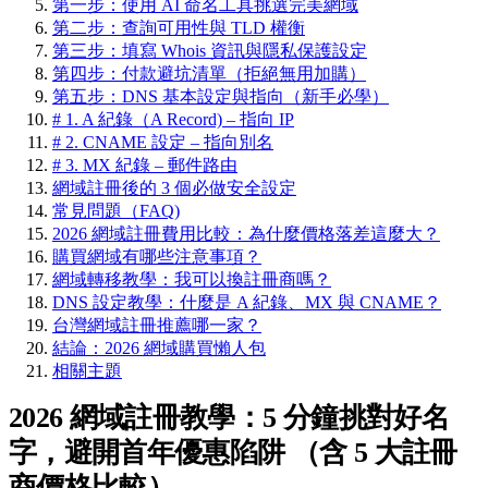
第一步：使用 AI 命名工具挑選完美網域
第二步：查詢可用性與 TLD 權衡
第三步：填寫 Whois 資訊與隱私保護設定
第四步：付款避坑清單（拒絕無用加購）
第五步：DNS 基本設定與指向（新手必學）
# 1. A 紀錄（A Record) – 指向 IP
# 2. CNAME 設定 – 指向別名
# 3. MX 紀錄 – 郵件路由
網域註冊後的 3 個必做安全設定
常見問題（FAQ)
2026 網域註冊費用比較：為什麼價格落差這麼大？
購買網域有哪些注意事項？
網域轉移教學：我可以換註冊商嗎？
DNS 設定教學：什麼是 A 紀錄、MX 與 CNAME？
台灣網域註冊推薦哪一家？
結論：2026 網域購買懶人包
相關主題
2026 網域註冊教學：5 分鐘挑對好名
字，避開首年優惠陷阱 （含 5 大註冊
商價格比較）