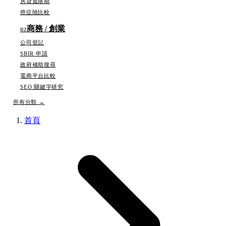
房貸寬限期
癌症險比較
商務 / 創業
BZ
公司登記
SBIR 申請
政府補助搜尋
電商平台比較
SEO 關鍵字研究
所有分類 →
跳至主要內容
首頁
所有