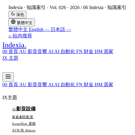
Indexia · 知識索引 · Vol. 026 · 2026 / 06
Indexia · 知識索引
深色
繁體中文
繁體中文
English
—
日本語
—
⌕
站內搜尋
Topi
Indexia
.
00
首頁
AU
影音音響
AI
AI 自動化
FN
財金
HM
居家
IX
主題
00
首頁
AU
影音音響
AI
AI 自動化
FN
財金
HM
居家
IX
主題
影音設備
AU
家庭劇院配置
Soundbar 選購
AVR 與 Atmos