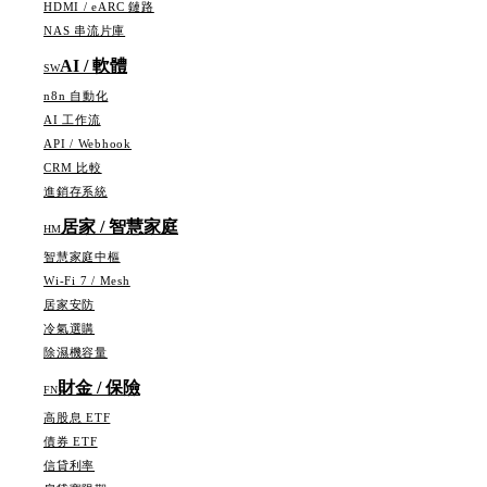
HDMI / eARC 鏈路
NAS 串流片庫
AI / 軟體
SW
n8n 自動化
AI 工作流
API / Webhook
CRM 比較
進銷存系統
居家 / 智慧家庭
HM
智慧家庭中樞
Wi-Fi 7 / Mesh
居家安防
冷氣選購
除濕機容量
財金 / 保險
FN
高股息 ETF
債券 ETF
信貸利率